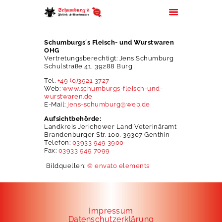
Schumburgs´s Fleisch- und Wurstwaren
OHG
Vertretungsberechtigt: Jens Schumburg
Schulstraße 41, 39288 Burg
HOME
Tel.
+49 (0)3921 3727
Web:
www.schumburgs-fleisch-und-
ÜBER UNS
wurstwaren.de
E-Mail:
jens-schumburg@web.de
JOBS
Aufsichtbehörde:
FILIALEN
Landkreis Jerichower Land Veterinäramt
Brandenburger Str. 100, 39307 Genthin
SORTIMENT
Telefon:
03933 949 3900
PARTYSERVICE
Fax:
03933 949 7099
KONTAKT
Bildquellen:
© envato elements
Impressum
Datenschutzerklärung