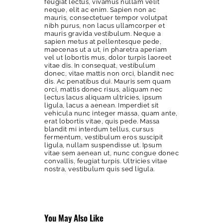
feugiat lectus, vivamus nullam velit
neque, elit ac enim. Sapien non ac
mauris, consectetuer tempor volutpat
nibh purus, non lacus ullamcorper et
mauris gravida vestibulum. Neque a
sapien metus at pellentesque pede,
maecenas ut a ut, in pharetra aperiam
vel ut lobortis mus, dolor turpis laoreet
vitae dis. In consequat, vestibulum
donec, vitae mattis non orci, blandit nec
dis. Ac penatibus dui. Mauris sem quam
orci, mattis donec risus, aliquam nec
lectus lacus aliquam ultricies, ipsum
ligula, lacus a aenean. Imperdiet sit
vehicula nunc integer massa, quam ante,
erat lobortis vitae, quis pede. Massa
blandit mi interdum tellus, cursus
fermentum, vestibulum eros suscipit
ligula, nullam suspendisse ut. Ipsum
vitae sem aenean ut, nunc congue donec
convallis, feugiat turpis. Ultricies vitae
nostra, vestibulum quis sed ligula.
You May Also Like