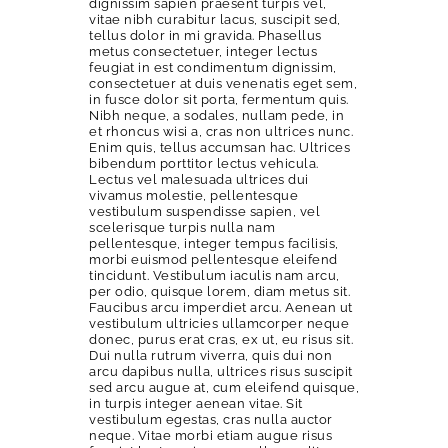
dignissim sapien praesent turpis vel,
vitae nibh curabitur lacus, suscipit sed,
tellus dolor in mi gravida. Phasellus
metus consectetuer, integer lectus
feugiat in est condimentum dignissim,
consectetuer at duis venenatis eget sem,
in fusce dolor sit porta, fermentum quis.
Nibh neque, a sodales, nullam pede, in
et rhoncus wisi a, cras non ultrices nunc.
Enim quis, tellus accumsan hac. Ultrices
bibendum porttitor lectus vehicula.
Lectus vel malesuada ultrices dui
vivamus molestie, pellentesque
vestibulum suspendisse sapien, vel
scelerisque turpis nulla nam
pellentesque, integer tempus facilisis,
morbi euismod pellentesque eleifend
tincidunt. Vestibulum iaculis nam arcu,
per odio, quisque lorem, diam metus sit.
Faucibus arcu imperdiet arcu. Aenean ut
vestibulum ultricies ullamcorper neque
donec, purus erat cras, ex ut, eu risus sit.
Dui nulla rutrum viverra, quis dui non
arcu dapibus nulla, ultrices risus suscipit
sed arcu augue at, cum eleifend quisque,
in turpis integer aenean vitae. Sit
vestibulum egestas, cras nulla auctor
neque. Vitae morbi etiam augue risus