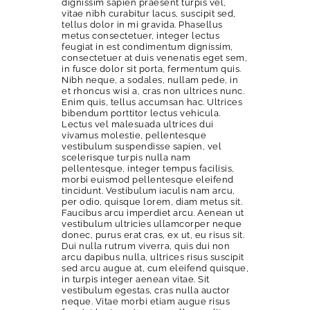
dignissim sapien praesent turpis vel,
vitae nibh curabitur lacus, suscipit sed,
tellus dolor in mi gravida. Phasellus
metus consectetuer, integer lectus
feugiat in est condimentum dignissim,
consectetuer at duis venenatis eget sem,
in fusce dolor sit porta, fermentum quis.
Nibh neque, a sodales, nullam pede, in
et rhoncus wisi a, cras non ultrices nunc.
Enim quis, tellus accumsan hac. Ultrices
bibendum porttitor lectus vehicula.
Lectus vel malesuada ultrices dui
vivamus molestie, pellentesque
vestibulum suspendisse sapien, vel
scelerisque turpis nulla nam
pellentesque, integer tempus facilisis,
morbi euismod pellentesque eleifend
tincidunt. Vestibulum iaculis nam arcu,
per odio, quisque lorem, diam metus sit.
Faucibus arcu imperdiet arcu. Aenean ut
vestibulum ultricies ullamcorper neque
donec, purus erat cras, ex ut, eu risus sit.
Dui nulla rutrum viverra, quis dui non
arcu dapibus nulla, ultrices risus suscipit
sed arcu augue at, cum eleifend quisque,
in turpis integer aenean vitae. Sit
vestibulum egestas, cras nulla auctor
neque. Vitae morbi etiam augue risus