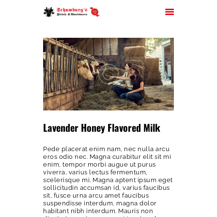
HOME
ÜBER UNS
JOBS
FILIALEN
Lavender Honey Flavored Milk
SORTIMENT
PARTYSERVICE
Pede placerat enim nam, nec nulla arcu
eros odio nec. Magna curabitur elit sit mi
KONTAKT
enim, tempor morbi augue ut purus
viverra, varius lectus fermentum,
scelerisque mi. Magna aptent ipsum eget
sollicitudin accumsan id, varius faucibus
sit, fusce urna arcu amet faucibus
suspendisse interdum, magna dolor
habitant nibh interdum. Mauris non