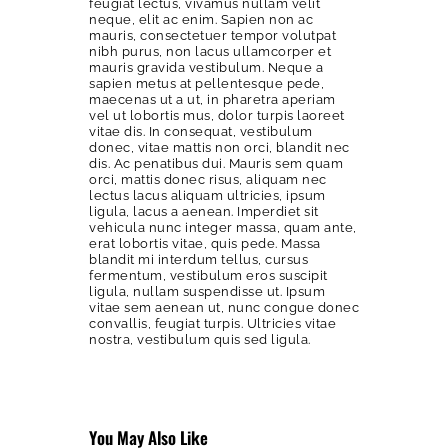
feugiat lectus, vivamus nullam velit
neque, elit ac enim. Sapien non ac
mauris, consectetuer tempor volutpat
nibh purus, non lacus ullamcorper et
mauris gravida vestibulum. Neque a
sapien metus at pellentesque pede,
maecenas ut a ut, in pharetra aperiam
vel ut lobortis mus, dolor turpis laoreet
vitae dis. In consequat, vestibulum
donec, vitae mattis non orci, blandit nec
dis. Ac penatibus dui. Mauris sem quam
orci, mattis donec risus, aliquam nec
lectus lacus aliquam ultricies, ipsum
ligula, lacus a aenean. Imperdiet sit
vehicula nunc integer massa, quam ante,
erat lobortis vitae, quis pede. Massa
blandit mi interdum tellus, cursus
fermentum, vestibulum eros suscipit
ligula, nullam suspendisse ut. Ipsum
vitae sem aenean ut, nunc congue donec
convallis, feugiat turpis. Ultricies vitae
nostra, vestibulum quis sed ligula.
You May Also Like